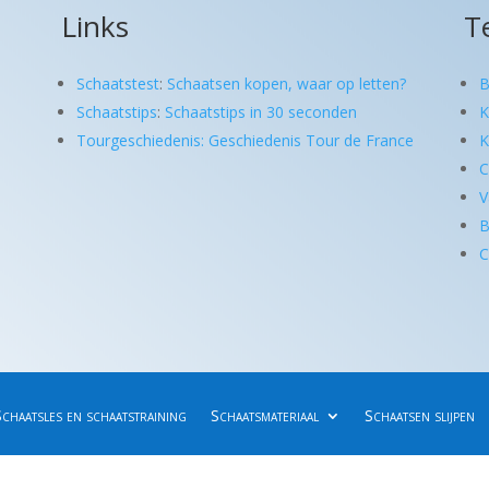
Links
T
Schaatstest
:
Schaatsen kopen, waar op letten?
B
Schaatstips
:
Schaatstips in 30 seconden
K
Tourgeschiedenis: Geschiedenis Tour de France
K
C
V
B
C
Schaatsles en schaatstraining
Schaatsmateriaal
Schaatsen slijpen