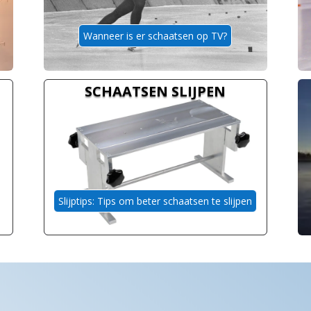
Wanneer is er schaatsen op TV?
SCHAATSEN SLIJPEN
Slijptips: Tips om beter schaatsen te slijpen