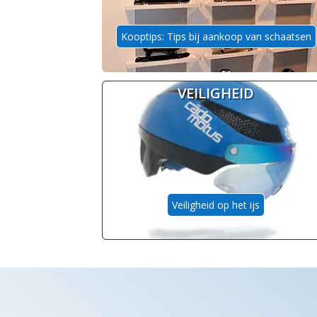
Kooptips: Tips bij aankoop van schaatsen
VEILIGHEID
Veiligheid op het ijs