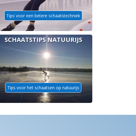
Tips voor een betere schaatstechniek
SCHAATSTIPS NATUURIJS
Tips voor het schaatsen op natuurijs