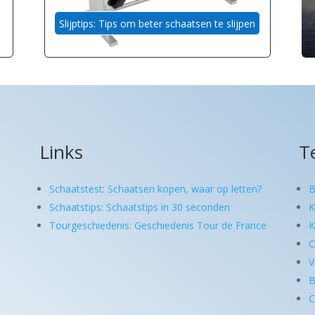
Slijptips: Tips om beter schaatsen te slijpen
Links
T
Schaatstest
:
Schaatsen kopen, waar op letten?
B
Schaatstips
:
Schaatstips in 30 seconden
K
Tourgeschiedenis: Geschiedenis Tour de France
K
C
V
B
C