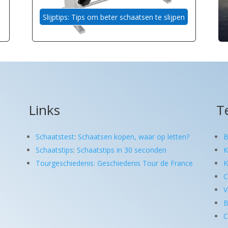
Slijptips: Tips om beter schaatsen te slijpen
Links
T
Schaatstest
:
Schaatsen kopen, waar op letten?
B
Schaatstips
:
Schaatstips in 30 seconden
K
Tourgeschiedenis: Geschiedenis Tour de France
K
C
V
B
C