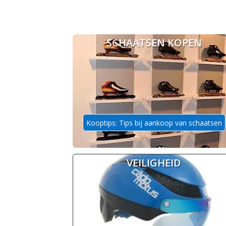
SCHAATSEN KOPEN
Kooptips: Tips bij aankoop van schaatsen
VEILIGHEID