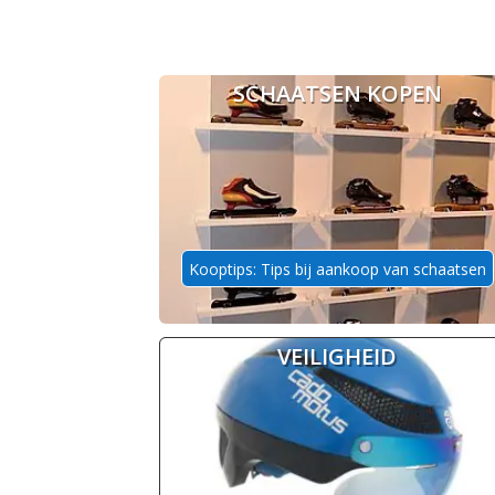
SCHAATSEN KOPEN
Kooptips: Tips bij aankoop van schaatsen
VEILIGHEID