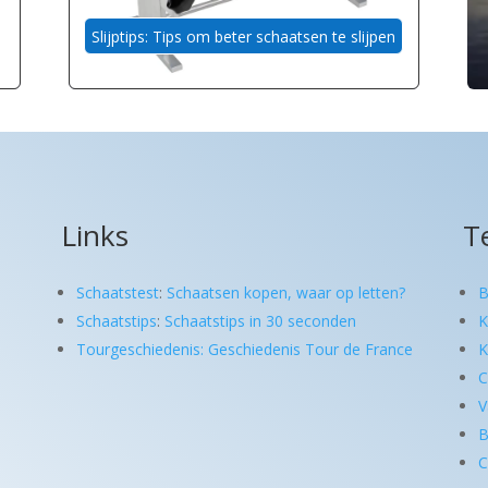
Slijptips: Tips om beter schaatsen te slijpen
Links
T
Schaatstest
:
Schaatsen kopen, waar op letten?
B
Schaatstips
:
Schaatstips in 30 seconden
K
Tourgeschiedenis: Geschiedenis Tour de France
K
C
V
B
C